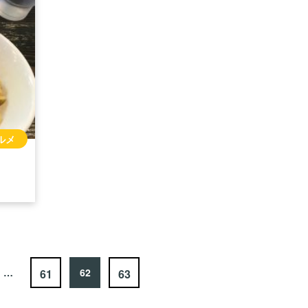
ルメ
…
62
61
63