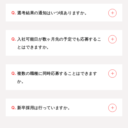
できるだけ履歴書・職務経歴書を最新の状態に更新
選考結果の通知はいつ頃ありますか。
の上ご応募ください。
合否に関係なく、書類選考結果は5営業日以内、面接
結果は7営業日以内にご連絡いたします。
入社可能日が数ヶ月先の予定でも応募するこ
面接結果が7営業日で決定しない場合もありますの
とはできますか。
で、その際は進捗のご案内をさせていただきます。
※面接時にそれ以上の期間お待ちいただきたい旨をお
可能です。
伝えすることがございます。予めご了承ください。
今後のご予定についてお気軽にご相談ください。
複数の職種に同時応募することはできます
か。
もし、連絡がない場合はお手数ですがメール、もし
くは下記までお問い合わせください。
可能です。
（株式会社アクシスビジョン採用担当宛て／TEL：
複数職種で選考をご希望の場合、エントリーフォー
03-5457-7151）
新卒採用は行っていますか。
ムの「その他・ご質問等」欄に同時選考を希望され
る職種名をご記載ください。
大変恐縮ですが、現在アクシスビジョンでは短大
書類選考フローが異なる場合もありますので、採用