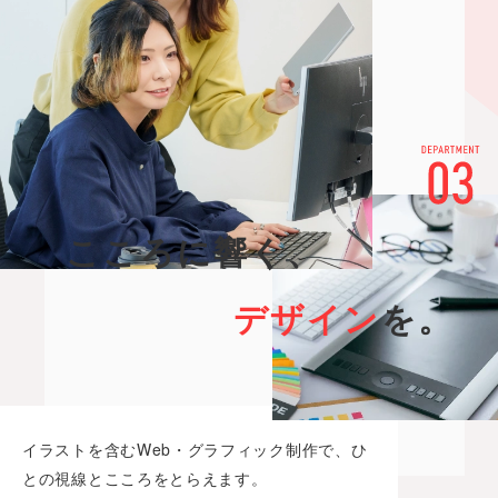
こ
こ
ろ
に
響
く
、
デ
ザ
イ
ン
を
。
イラストを含むWeb・グラフィック制作で、
ひ
との視線とこころをとらえます。