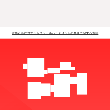
卒・専門卒・大卒共に新卒採用を行っておりませ
担当から詳細をご案内させていただきます。
ん。
求職者等に対するセクシャルハラスメントの禁止に関する方針
楽
が
「
、
い
」
し
す
動
か
ヒ
ト
を