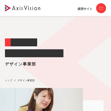
採用サイト
D
E
S
I
G
N
D
E
P
A
R
T
M
E
N
T
デ
ザ
イ
ン
事
業
部
トップ
デザイン事業部