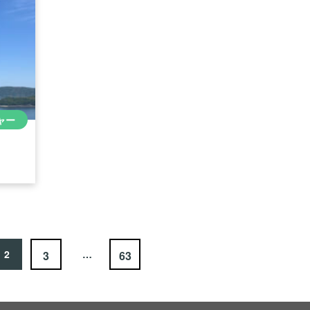
ャー
2
…
3
63