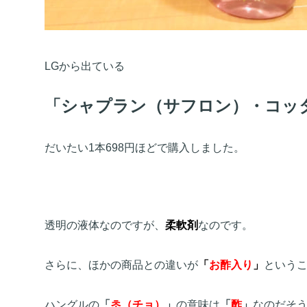
LGから出ている
「シャプラン（サフロン）・コッ
だいたい1本698円ほどで購入しました。
透明の液体なのですが、
柔軟剤
なのです。
さらに、ほかの商品との違いが
「
お酢入り
」
という
ハングルの
「
초（チョ）
」
の意味は
「
酢
」
なのだそ