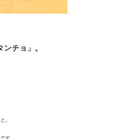
タンチョ」。
こと。
うです。