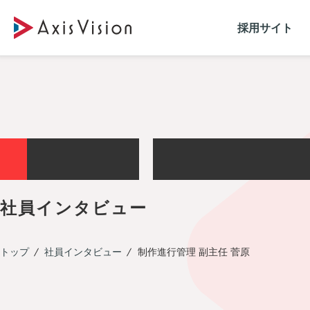
採用サイト
S
T
A
F
F
I
N
T
E
R
V
社
員
イ
ン
タ
ビ
ュ
ー
トップ
社員インタビュー
制作進行管理 副主任 菅原