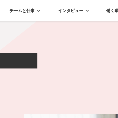
チームと仕事
インタビュー
働く
クリエイティブ事業部
社員インタビュー
数字で見るア
ソリューション事業部
働き方
デザイン事業部
オフィス環境
セールス事業部
制作事業部
I
E
W
管理部