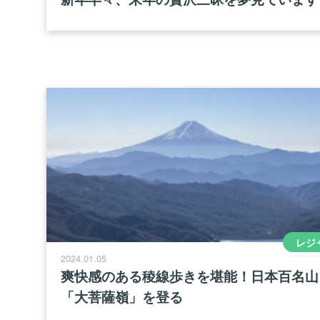
レジ
2024.01.05
爽快感のある稜線歩きを堪能！日本百名山
「大菩薩嶺」を登る