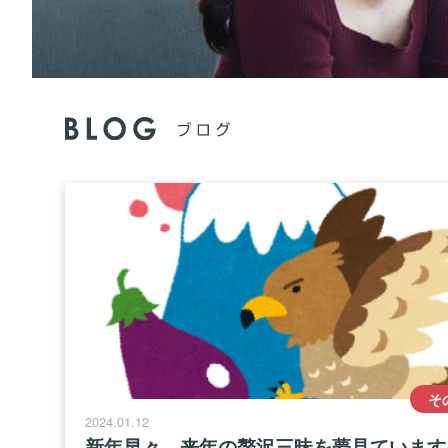
そ
2024.01.12
新年早々、来年の贅沢三昧を夢見ています