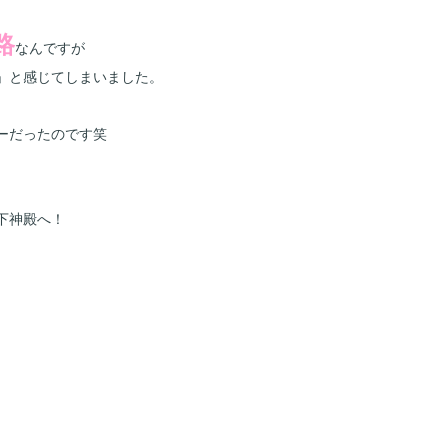
路
なんですが
」と感じてしまいました。
ーだったのです笑
下神殿へ！