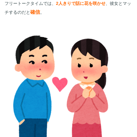
フリートークタイムでは、
2人きりで話に花を咲かせ
、彼女とマッ
確信
チするのだと
。