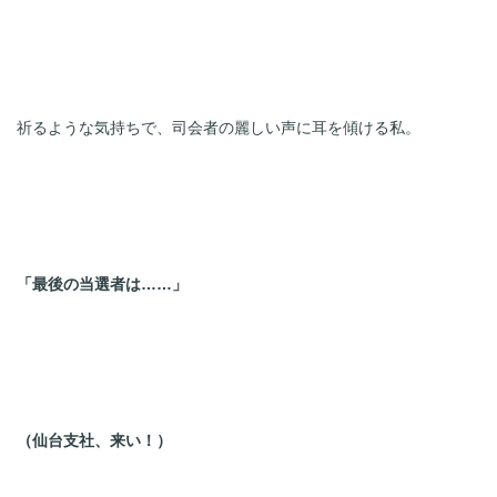
祈るような気持ちで、司会者の麗しい声に耳を傾ける私。
「最後の当選者は……」
（仙台支社、来い！）