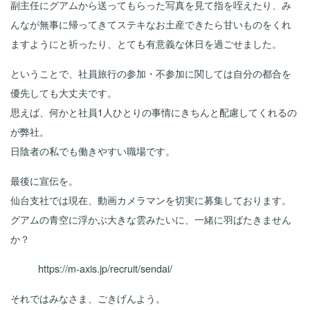
副主任にグアムから送ってもらった写真を見て指を咥えたり、み
んなが無事に帰ってきてステキなお土産できたら甘いものをくれ
ますようにと祈ったり、とても有意義な休日を過ごせました。
ということで、社員旅行の参加・不参加に関しては自分の都合を
優先しても大丈夫です。
思えば、何かと社員1人ひとりの事情にきちんと配慮してくれるの
が弊社。
日陰者の私でも働きやすい職場です。
最後に宣伝を。
仙台支社では現在、動画カメラマンを切実に募集しております。
グアムの青空に浮かぶ大きな雲みたいに、一緒に羽ばたきません
か？
https://m-axis.jp/recruit/sendai/
それではみなさま、ごきげんよう。