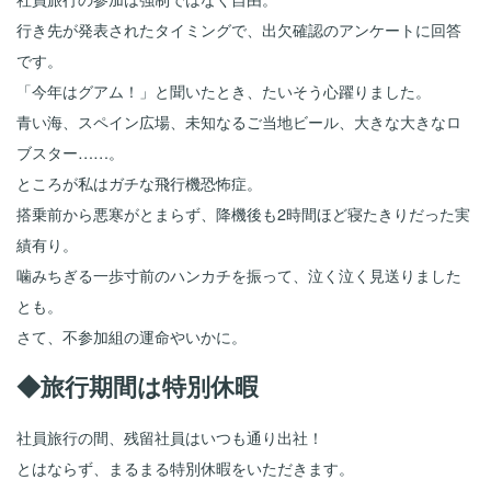
行き先が発表されたタイミングで、出欠確認のアンケートに回答
です。
「今年はグアム！」と聞いたとき、たいそう心躍りました。
青い海、スペイン広場、未知なるご当地ビール、大きな大きなロ
ブスター……。
ところが私はガチな飛行機恐怖症。
搭乗前から悪寒がとまらず、降機後も2時間ほど寝たきりだった実
績有り。
噛みちぎる一歩寸前のハンカチを振って、泣く泣く見送りました
とも。
さて、不参加組の運命やいかに。
◆旅行期間は特別休暇
社員旅行の間、残留社員はいつも通り出社！
とはならず、まるまる特別休暇をいただきます。