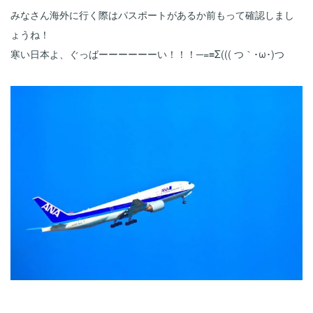
みなさん海外に行く際はパスポートがあるか前もって確認しまし
ょうね！
寒い日本よ、ぐっばーーーーーーい！！！─=≡Σ((( つ｀･ω･)つ