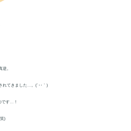
真逆。
てきました…。(´･･｀)
のです…！
笑)