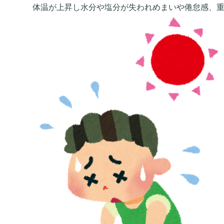
体温が上昇し水分や塩分が失われめまいや倦怠感、